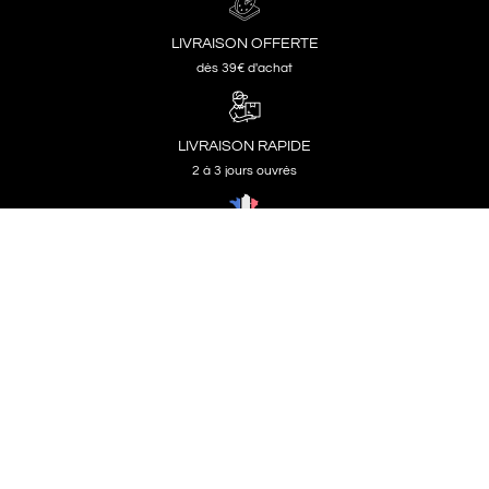
LIVRAISON OFFERTE
dès 39€ d'achat
LIVRAISON RAPIDE
2 à 3 jours ouvrés
IMPRIMÉ EN FRANCE
Papier de haute qualité certifié FSC
Création d’affiches uniques et élégantes
made
in France
.
Basés dans le Sud-Ouest de la France, nous