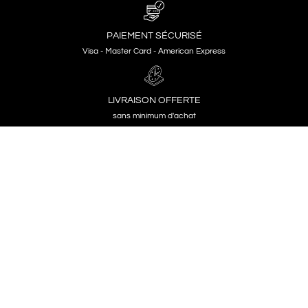
PAIEMENT SÉCURISÉ
Visa - Master Card - American Express
LIVRAISON OFFERTE
sans minimum d'achat
LIVRAISON RAPIDE
2 à 3 jours ouvrés
IMPRIMÉ EN FRANCE
Papier de haute qualité certifié FSC