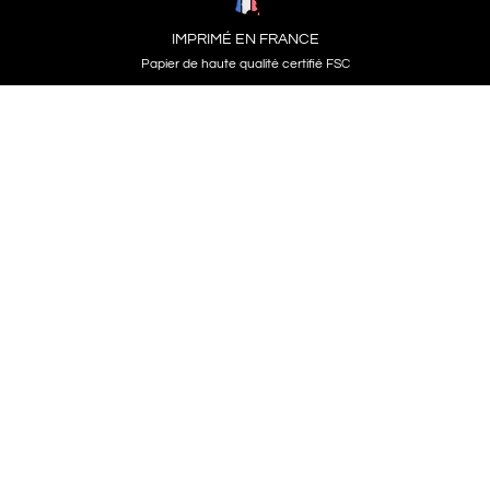
IMPRIMÉ EN FRANCE
Papier de haute qualité certifié FSC
Création d’affiches uniques et élégantes
made
in France
.
Basés dans le Sud-Ouest de la France, nous
concevons chaque
affiche
localement.