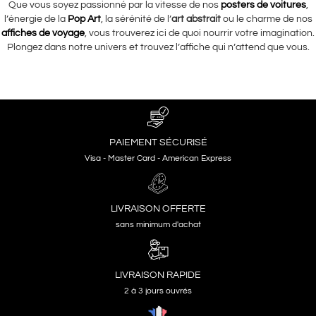
Que vous soyez passionné par la vitesse de nos
posters de voitures
,
l’énergie de la
Pop Art
, la sérénité de l’
art abstrait
ou le charme de nos
affiches de voyage
, vous trouverez ici de quoi nourrir votre imagination.
Plongez dans notre univers et trouvez l’affiche qui n’attend que vous.
PAIEMENT SÉCURISÉ
Visa - Master Card - American Express
LIVRAISON OFFERTE
sans minimum d'achat
LIVRAISON RAPIDE
2 à 3 jours ouvrés